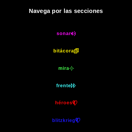
Navega por las secciones
sonar
bitácora
mira
frente
héroes
blitzkrieg