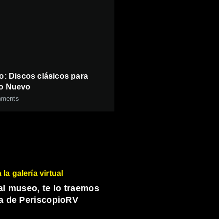
lo: Discos clásicos para
ño Nuevo
ments
a la galería virtual
 al museo, te lo traemos
a de PeriscopioRV