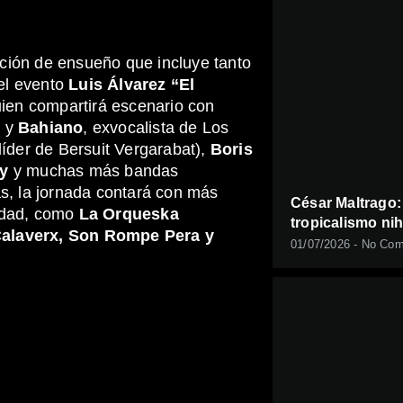
ción de ensueño que incluye tanto
el evento
Luis Álvarez “El
ien compartirá escenario con
s
y
Bahiano
, exvocalista de Los
líder de Bersuit Vergarabat),
Boris
ly
y muchas más bandas
, la jornada contará con más
César Maltrago:
sidad, como
La Orqueska
tropicalismo nih
Calaverx, Son Rompe Pera y
01/07/2026
No Com