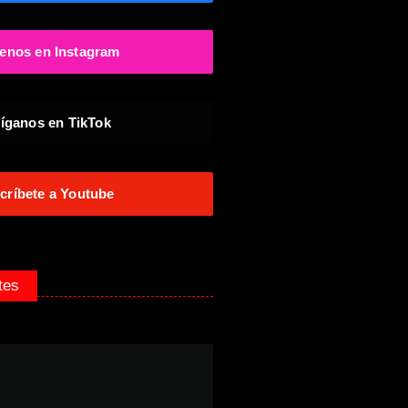
enos en Instagram
íganos en TikTok
críbete a Youtube
tes