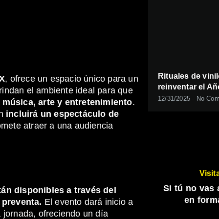
Rituales de vini
MX
, ofrece un espacio único para un
reinventar el A
rindan el ambiente ideal para que
12/31/2025
No Com
 música, arte y entretenimiento
.
én
incluirá un espectáculo de
romete atraer a una audiencia
Visit
Si tú no vas
tán disponibles a través del
en form
 preventa.
El evento dará inicio a
 jornada, ofreciendo un día