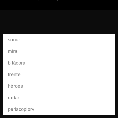
sonar
mira
bitácora
frente
héroes
radar
periscopiorv