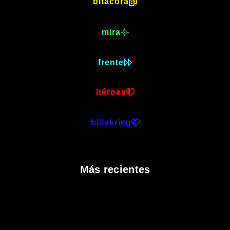
bitácora
mira
frente
héroes
blitzkrieg
Más recientes