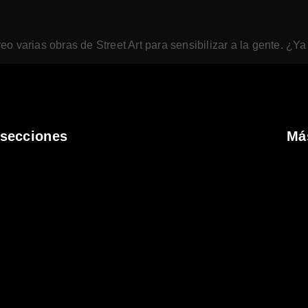
reo varias obras de Street Art para sensibilizar a la gente. ¿Ya
 secciones
Má