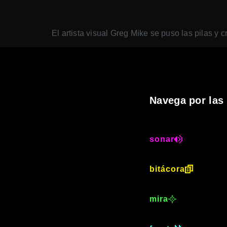
El artista visual Greg Mike se puso las pilas y c
Navega por las
sonar
bitácora
mira