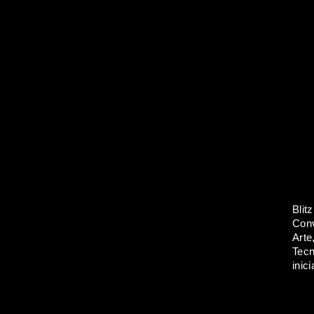
Blit
Conv
Arte
Tecn
inic