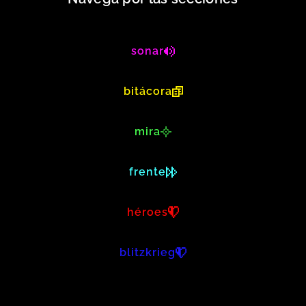
sonar
bitácora
mira
frente
héroes
blitzkrieg