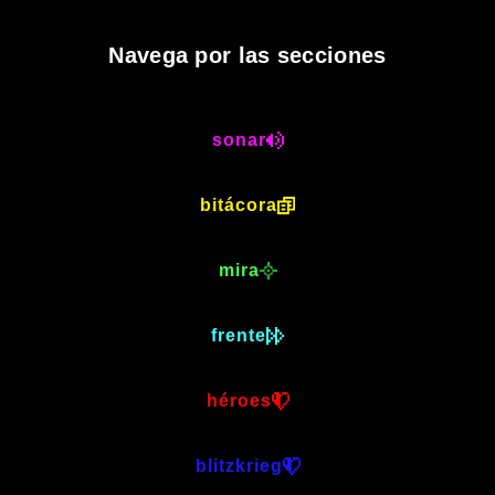
Navega por las secciones
sonar
bitácora
mira
frente
héroes
blitzkrieg